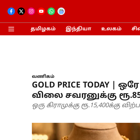
தமிழகம்
இந்தியா
உலகம்
சி
வணிகம்
GOLD PRICE TODAY | ஒரே
விலை சவரனுக்கு ரூ.85
ஒரு கிராமுக்கு ரூ.15,400க்கு வி