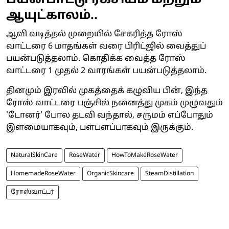
பயன்பாட்டு ரகசியம் மற்றும்
ஆயுட்காலம்..
ஆவி வடித்தல் முறையில் சேகரித்த ரோஸ்
வாட்டரை 6 மாதங்கள் வரை பிரிட்ஜில் வைத்துப்
பயன்படுத்தலாம். கொதிக்க வைத்த ரோஸ்
வாட்டரை 1 முதல் 2 வாரங்கள் பயன்படுத்தலாம்.
தினமும் இரவில் முகத்தைக் கழுவிய பின், இந்த
ரோஸ் வாட்டரை பஞ்சில் நனைத்து முகம் முழுவதும்
'டோனர்' போல தடவி வந்தால், சருமம் எப்போதும்
இளமையாகவும், பளபளப்பாகவும் இருக்கும்.
NaturalSkinCare
RoseWater
HowToMakeRoseWater
HomemadeRoseWater
OrganicSkincare
SteamDistillation
ரோஸ்வாட்டர்