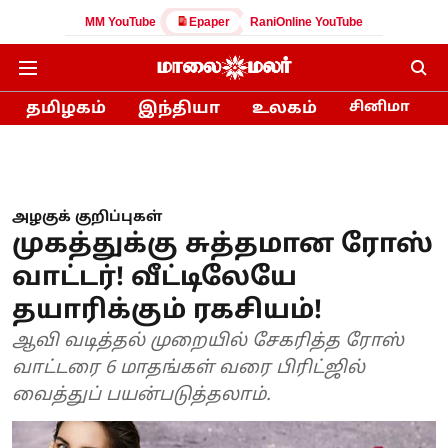
MM YouTube
Epaper
RaniOnline YouTube
தமிழகம்
இந்தியா
உலகம்
சினிமா
அழகுக் குறிப்புகள்
முகத்துக்கு சுத்தமான ரோஸ்
வாட்டர்! வீட்டிலேயே
தயாரிக்கும் ரகசியம்!
ஆவி வடித்தல் முறையில் சேகரித்த ரோஸ்
வாட்டரை 6 மாதங்கள் வரை பிரிட்ஜில்
வைத்துப் பயன்படுத்தலாம்.