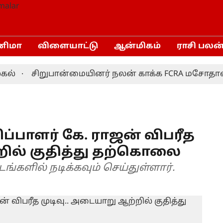
னிமா
விளையாட்டு
ஆன்மிகம்
ராசி பலன
சிறுபான்மையினர் நலன் காக்க FCRA மசோதாவை திர
ப்பாளர் கே. ராஜன் விபரீத
றில் குதித்து தற்கொலை
ங்களில் நடிக்கவும் செய்துள்ளார்.