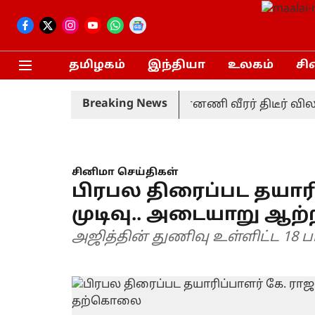
தமிழகம்
இந்தியா
உலகம்
சி
Breaking News
திரான டெஸ்ட் தொடர்: முன்னணி வீரர் திடீர் விலகல்
சினிமா செய்திகள்
பிரபல திரைப்பட தயாரி
முடிவு.. அடையாறு ஆற்
அஜித்தின் துணிவு உள்ளிட்ட 18 பட