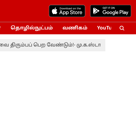
்
தொழில்நுட்பம்
வணிகம்
YouTube
Vox
ும்பப் பெற வேண்டும்!- மு.க.ஸ்டாலின்
இலங்கைக்