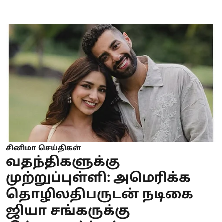
சினிமா செய்திகள்
வதந்திகளுக்கு
முற்றுப்புள்ளி: அமெரிக்க
தொழிலதிபருடன் நடிகை
ஜியா சங்கருக்கு