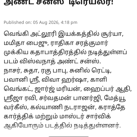
அண்ட் சன்ஸ்’ டிரெய்லர்!
Published on
:
05 Aug 2026, 4:18 pm
வெங்கி அட்லூரி இயக்கத்தில் சூர்யா,
மமிதா பைஜு, ராதிகா சரத்குமார்
முக்கிய கதாபாத்திரத்தில் நடித்துள்ளப்
படம் விஸ்வநாத் அண்ட் சன்ஸ்.
நாசர், சுதா, ரகு பாபு, சுனில் ரெட்டி,
பவானி ஸ்ரீ, விவா ஹர்ஷா, காளி
வெங்கட், ஜார்ஜ் மரியன், ஹைப்பர் ஆதி,
ஸ்ரீஜா ரவி, சர்வதமன் பானர்ஜி, மேத்யூ
வர்கீஸ், கல்யாணி நடராஜன், கராத்தே
கார்த்திக் மற்றும் மாஸ்டர் சார்விக்
ஆகியோரும் படத்தில் நடித்துள்ளனர்.