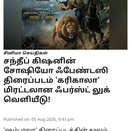
சினிமா செய்திகள்
சந்தீப் கிஷனின்
சோஷியோ ஃபேண்டஸி
திரைப்படம் 'கரிகாலா'
மிரட்டலான ஃபர்ஸ்ட் லுக்
வெளியீடு!
Published on
:
05 Aug 2026, 9:43 pm
'ஷம்பாலா' திரைப்படத்தின் மூலம்