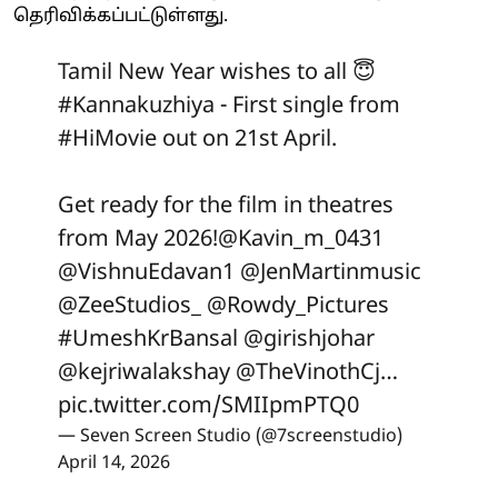
தெரிவிக்கப்பட்டுள்ளது.
Tamil New Year wishes to all 😇
#Kannakuzhiya
- First single from
#HiMovie
out on 21st April.
Get ready for the film in theatres
from May 2026!
@Kavin_m_0431
@VishnuEdavan1
@JenMartinmusic
@ZeeStudios_
@Rowdy_Pictures
#UmeshKrBansal
@girishjohar
@kejriwalakshay
@TheVinothCj
…
pic.twitter.com/SMIIpmPTQ0
— Seven Screen Studio (@7screenstudio)
April 14, 2026