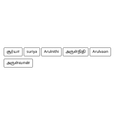
சூர்யா
suriya
Arulnithi
அருள்நிதி
Arulvaan
அருள்வான்