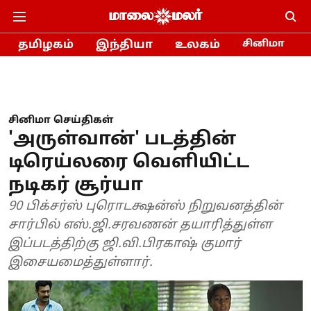
தமிழகம்
இந்தியா
உலகம்
சினிமா
சினிமா செய்திகள்
'அருள்வான்' படத்தின்
டிரெய்லரை வெளியிட்ட
நடிகர் சூர்யா
90 பிக்சர்ஸ் புரொடக்ஷன்ஸ் நிறுவனத்தின்
சார்பில் எஸ்.ஜி.சரவணன் தயாரித்துள்ள
இப்படத்திற்கு ஜி.வி.பிரகாஷ் குமார்
இசையமைத்துள்ளார்.