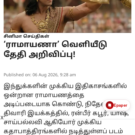
சினிமா செய்திகள்
‘ராமாயணா’ வெளியீடு
தேதி அறிவிப்பு!
Published on
:
06 Aug 2026, 9:28 am
இந்துக்களின் முக்கிய இதிகாசங்களில்
ஒன்றான ராமாயணத்தை
அடிப்படையாக கொண்டு, நிதேஷ்
Epaper
திவாரி இயக்கத்தில், ரன்பீர் கபூர், யாஷ்,
X
சாய்பல்லவி ஆகியோர் முக்கிய
கதாபாத்திரங்களில் நடித்துள்ளப் படம்