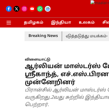
தமிழகம்
இந்தியா
உலகம்
சி
Breaking News
நிகழ்ச்சியில் காவலர்கள் அடுத்தடுத்து மயக்கம்- 10
விளையாட்டு
ஆர்லியன் மாஸ்டர்ஸ் பே
ஸ்ரீகாந்த், எச்.எஸ்.பிர
முன்னேறினர்
பிரான்சில் ஆர்லியன் மாஸ்டர்ஸ
வருகிறது.2வது சுற்றில் இந்தியாவி
பெற்றார்.