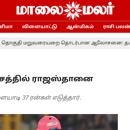
னிமா
விளையாட்டு
ஆன்மிகம்
ராசி பலன
தி மறுவரையறை தொடர்பான ஆலோசனை: தமிழக எம்.பி.
ியாசத்தில் ராஜஸ்தானை
யாடி 37 ரன்கள் எடுத்தார்.