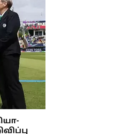
ியா-
விப்பு