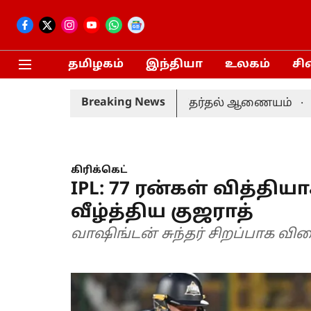
தமிழகம்
இந்தியா
உலகம்
சி
Breaking News
ம் 20-ம் தேதி நடைபெறும்: தேர்தல் ஆணையம்
தொகு
கிரிக்கெட்
IPL: 77 ரன்கள் வித்த
வீழ்த்திய குஜராத்
வாஷிங்டன் சுந்தர் சிறப்பாக விளை