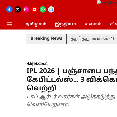
தமிழகம்
இந்தியா
உலகம்
சி
Breaking News
கழ்ச்சியில் காவலர்கள் அடுத்தடுத்து மயக்கம்- 10 ப
கிரிக்கெட்
IPL 2026 | பஞ்சாபை பந
கேபிட்டல்ஸ்... 3 விக்க
வெற்றி
டாப் ஆர்டர் வீரர்கள் அடுத்தடுத்
வெளியேறினர்.