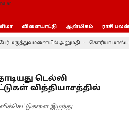
னிமா
விளையாட்டு
ஆன்மிகம்
ராசி பலன
ேர் மருத்துவமனையில் அனுமதி
கொரியா மாஸ்டர்ஸ் ப
்தாடியது டெல்லி
ெட்டுகள் வித்தியாசத்தில்
து விக்கெட்டுகளை இழந்து