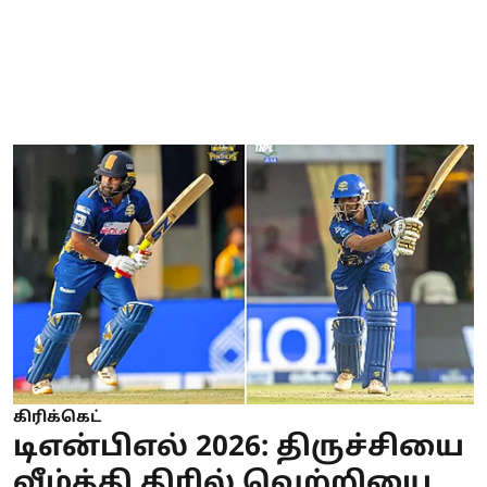
கிரிக்கெட்
டிஎன்பிஎல் 2026: திருச்சியை
வீழ்த்தி திரில் வெற்றியை