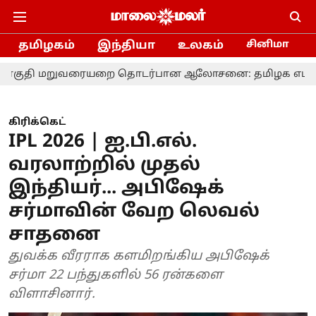
தமிழகம்
இந்தியா
உலகம்
சினிமா
ுவரையறை தொடர்பான ஆலோசனை: தமிழக எம்.பி.க்களுக்கு 
கிரிக்கெட்
IPL 2026 | ஐ.பி.எல்.
வரலாற்றில் முதல்
இந்தியர்... அபிஷேக்
சர்மாவின் வேற லெவல்
சாதனை
துவக்க வீரராக களமிறங்கிய அபிஷேக்
சர்மா 22 பந்துகளில் 56 ரன்களை
விளாசினார்.