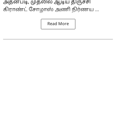
அதன்படி, முதலில் ஆடிய திருச்சி
கிராண்ட் சோழாஸ் அணி நிர்ணய ...
Read More