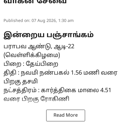
வாகன சேவை
Published on
:
07 Aug 2026, 1:30 am
இன்றைய பஞ்சாங்கம்
பராபவ ஆண்டு, ஆடி-22
(வெள்ளிக்கிழமை)
பிறை : தேய்பிறை
திதி : நவமி நண்பகல் 1.56 மணி வரை
பிறகு தசமி
நட்சத்திரம் : கார்த்திகை மாலை 4.51
வரை பிறகு ரோகிணி
Read More