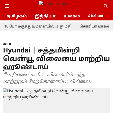
தமிழகம்
இந்தியா
உலகம்
சினிமா
0 பேர் மருத்துவமனையில் அனுமதி
கொரியா மாஸ்டர்ஸ் பேட
கார்
Hyundai | சத்தமின்றி
வென்யூ விலையை மாற்றிய
ஹூண்டாய்
வேரியண்ட்களின் விலையில் எந்த
மாற்றமும் மேற்கொள்ளப்படவில்லை.