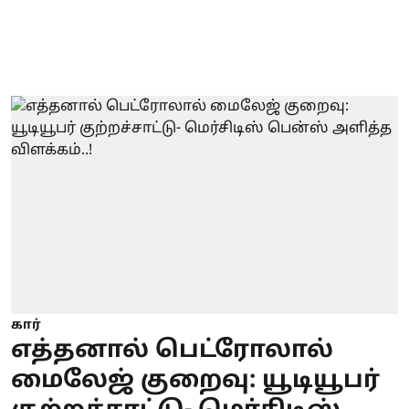
கார்
எத்தனால் பெட்ரோலால்
மைலேஜ் குறைவு: யூடியூபர்