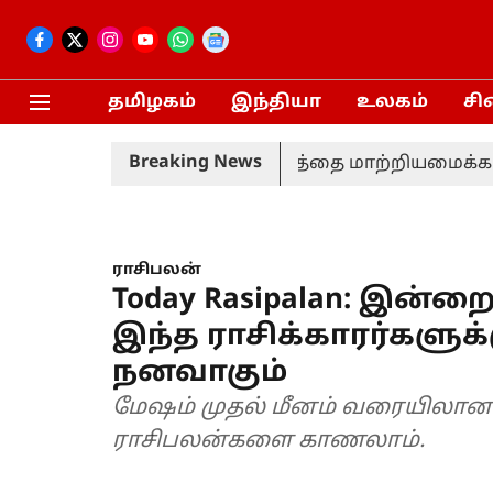
தமிழகம்
இந்தியா
உலகம்
சி
Breaking News
்தூர் விமான நிலைய திட்டத்தை மாற்றியமைக்க தமிழ்
ராசிபலன்
Today Rasipalan: இன்றை
இந்த ராசிக்காரர்களு
நனவாகும்
மேஷம் முதல் மீனம் வரையிலான
ராசிபலன்களை காணலாம்.