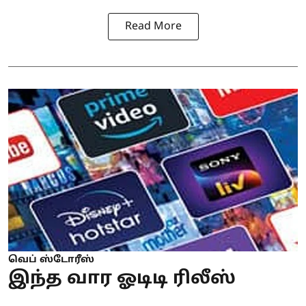
Read More
வெப் ஸ்டோரீஸ்
இந்த வார ஓடிடி ரிலீஸ்