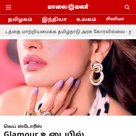
தமிழகம்
இந்தியா
உலகம்
சினிமா
மைக்க தமிழ்நாடு அரசு கோரவில்லை - நாடாளுமன்றத்தில் மத
வெப் ஸ்டோரீஸ்
Glamour உடையில்