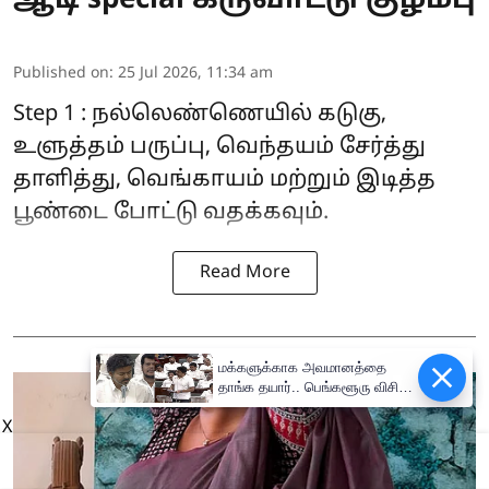
ஆடி special கருவாட்டு குழம்பு
Published on
:
25 Jul 2026, 11:34 am
Step 1 : நல்லெண்ணெயில் கடுகு,
உளுத்தம் பருப்பு, வெந்தயம் சேர்த்து
தாளித்து, வெங்காயம் மற்றும் இடித்த
பூண்டை போட்டு வதக்கவும்.
Read More
மக்களுக்காக அவமானத்தை
Epaper
தாங்க தயார்.. பெங்களூரு விசிட்
குறித்து உதயநிதி கேள்விக்கு
X
முதல்வர் விஜய் பதில்