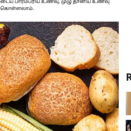
ுடைய பாரம்பரிய உணவு, முழு தானிய உணவு
 கொள்ளலாம்.
R