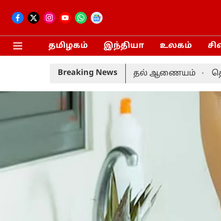
தமிழகம்
இந்தியா
உலகம்
சி
Breaking News
 தேதி நடைபெறும்: தேர்தல் ஆணையம்
தொகுதி மறுவர