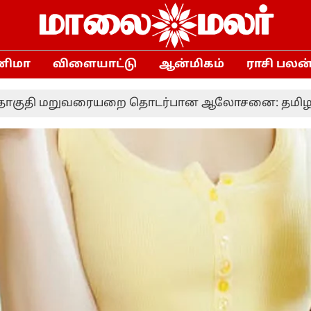
னிமா
விளையாட்டு
ஆன்மிகம்
ராசி பலன
ையறை தொடர்பான ஆலோசனை: தமிழக எம்.பி.க்களுக்