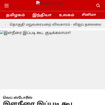
தமிழகம்
இந்தியா
உலகம்
சினிமா
தொகுதி மறுவரையறை விவகாரம் - விஜய் தலைமையிலான கூட்
வெப் ஸ்டோரீஸ்
இளநீரை இப்படி கூட