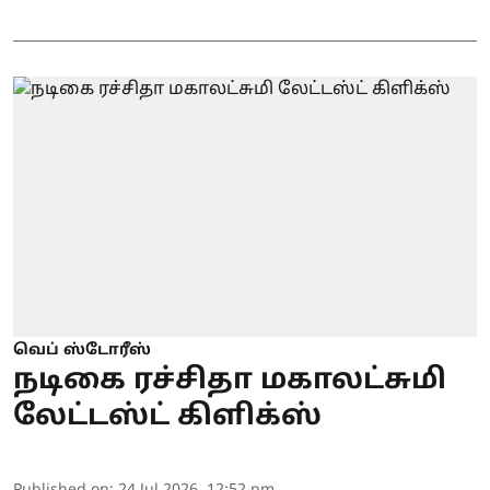
வெப் ஸ்டோரீஸ்
நடிகை ரச்சிதா மகாலட்சுமி
லேட்டஸ்ட் கிளிக்ஸ்