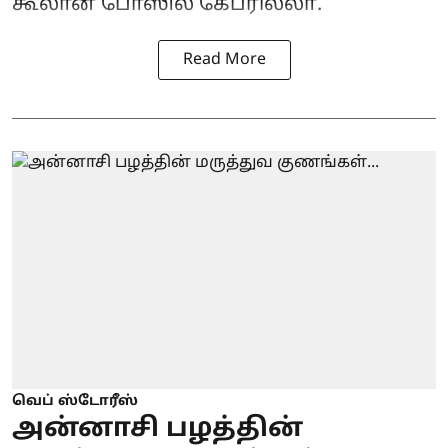
கூலான போஸில் கேப்ரில்லா.
Read More
வெப் ஸ்டோரீஸ்
அன்னாசி பழத்தின்