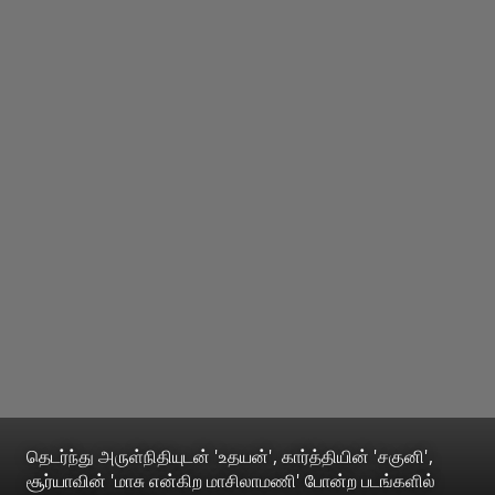
தெடர்ந்து அருள்நிதியுடன் 'உதயன்', கார்த்தியின் 'சகுனி',
சூர்யாவின் 'மாசு என்கிற மாசிலாமணி' போன்ற படங்களில்