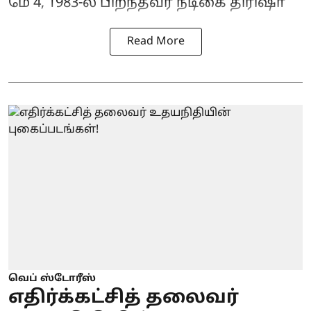
மே 4, 1983-ல் பிறந்தவர் நடிகை திரிஷா
Read More
வெப் ஸ்டோரீஸ்
எதிர்க்கட்சித் தலைவர்