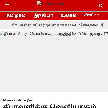
தமிழகம்
இந்தியா
உலகம்
சினிமா
சிறுபான்மையினர் நலன் காக்க FCRA மசோதாவை திரும்பப் ப
வெப் ஸ்டோரீஸ்
தீபாவளிக்கு வெளியாகும்