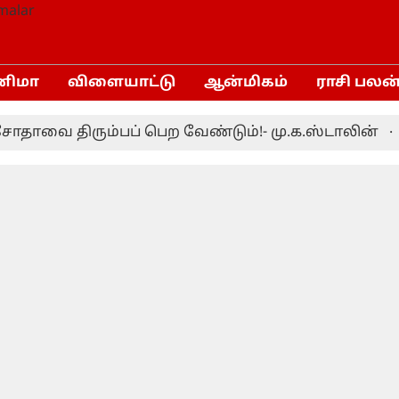
னிமா
விளையாட்டு
ஆன்மிகம்
ராசி பலன
ை திரும்பப் பெற வேண்டும்!- மு.க.ஸ்டாலின்
இலங