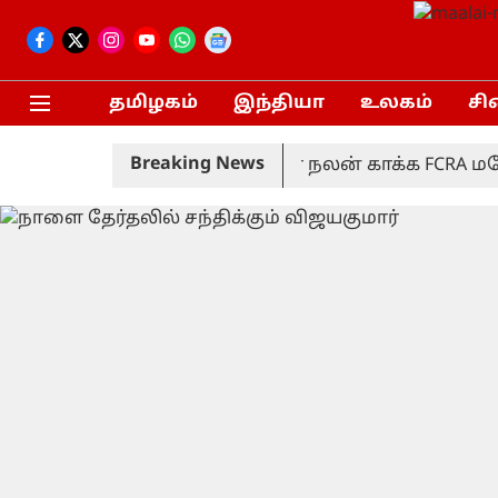
தமிழகம்
இந்தியா
உலகம்
சி
Breaking News
ிலகல்
சிறுபான்மையினர் நலன் காக்க FCRA மசோதாவ