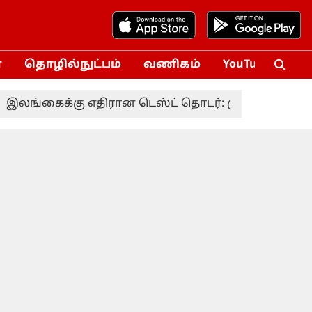
்
தொழில்நுட்பம்
வணிகம்
YouTube
Vox
்கைக்கு எதிரான டெஸ்ட் தொடர்: முன்னணி வீரர் திடீ