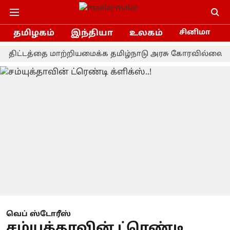
தமிழகம்
இந்தியா
உலகம்
சினிமா
டத்தை மாற்றியமைக்க தமிழ்நாடு அரசு கோரவில்லை - நாடாளு
வெப் ஸ்டோரீஸ்
சம்யுக்தாவின் ட்ரெண்டி