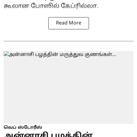
கூலான போஸில் கேப்ரில்லா.
Read More
வெப் ஸ்டோரீஸ்
அன்னாசி பழத்தின்