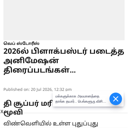
வெப் ஸ்டோரீஸ்
2026ல் பிளாக்பஸ்டர் படைத்த
அனிமேஷன்
திரைப்படங்கள்...
Published on
:
20 Jul 2026, 12:32 pm
மக்களுக்காக அவமானத்தை
Epaper
தாங்க தயார்.. பெங்களூரு விசிட்
தி சூப்பர் மரியோ கேலக்ஸி
குறித்து உதயநிதி கேள்விக்கு
மூவி
X
முதல்வர் விஜய் பதில்
விண்வெளியில் உள்ள புதுப்புது