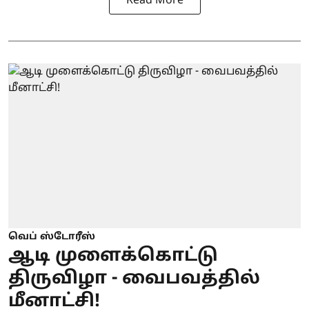
Read More
வெப் ஸ்டோரீஸ்
ஆடி முளைக்கொட்டு
திருவிழா - வைபவத்தில்
மீனாட்சி!