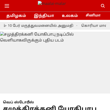
தமிழகம்
இந்தியா
உலகம்
சினிமா
ம்- 10 பேர் மருத்துவமனையில் அனுமதி
கொரியா மாஸ்டர்ஸ
வெப் ஸ்டோரீஸ்
சமுத்திரக்கனி யோகிபாபு