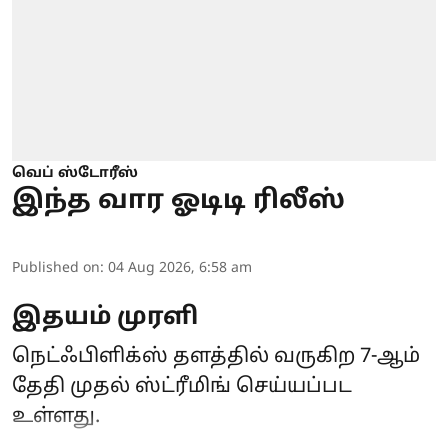
வெப் ஸ்டோரீஸ்
இந்த வார ஓடிடி ரிலீஸ்
Published on
:
04 Aug 2026, 6:58 am
இதயம் முரளி
நெட்ஃபிளிக்ஸ் தளத்தில் வருகிற 7-ஆம்
தேதி முதல் ஸ்ட்ரீமிங் செய்யப்பட
உள்ளது.