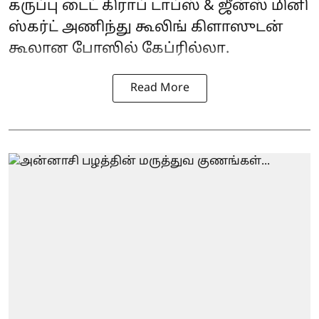
கருப்பு டைட் கிராப் டாப்ஸ் & ஜீன்ஸ் மினி
ஸ்கர்ட் அணிந்து கூலிங் கிளாஸுடன்
கூலான போஸில் கேப்ரில்லா.
Read More