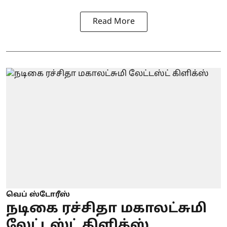
Read More
வெப் ஸ்டோரீஸ்
நடிகை ரச்சிதா மகாலட்சுமி
லேட்டஸ்ட் கிளிக்ஸ்