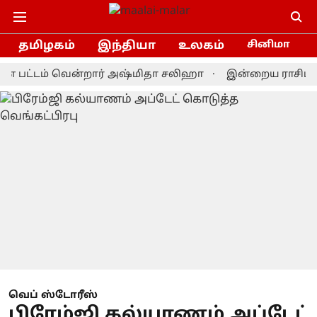
தமிழகம்
இந்தியா
உலகம்
சினிமா
ட்டம் வென்றார் அஷ்மிதா சலிஹா
இன்றைய ராசிபலன் 9.8.2
வெப் ஸ்டோரீஸ்
பிரேம்ஜி கல்யாணம் அப்டேட்