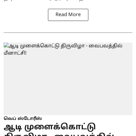
Read More
வெப் ஸ்டோரீஸ்
ஆடி முளைக்கொட்டு