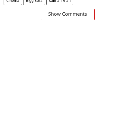
Cinema
Bigg Boss
salman khan
Show Comments