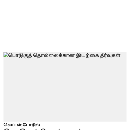
வெப் ஸ்டோரீஸ்