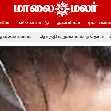
னிமா
விளையாட்டு
ஆன்மிகம்
ராசி பலன
்
தொகுதி மறுவரையறை தொடர்பான ஆலோசனை: தமிழக