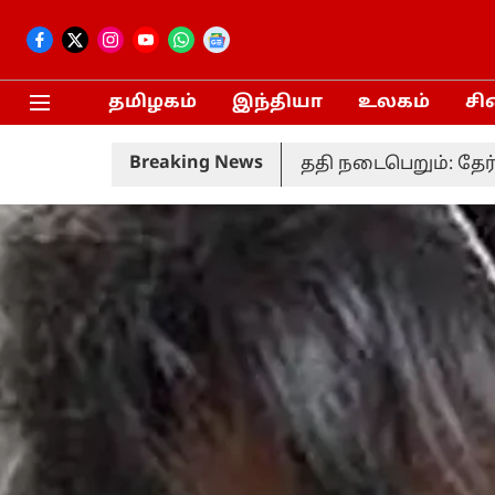
தமிழகம்
இந்தியா
உலகம்
சி
Breaking News
்தல் வரும் 20-ம் தேதி நடைபெறும்: தேர்தல் ஆணையம