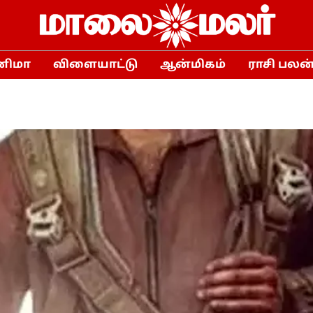
னிமா
விளையாட்டு
ஆன்மிகம்
ராசி பலன