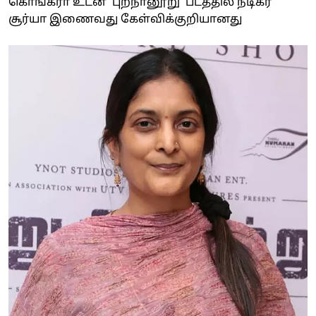
கொங்கரா உடன் 'புறநானூறு' படத்தில் நடிகர்
சூர்யா இணைவது கேள்விக்குறியானது