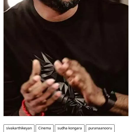
sivakarthikeyan
Cinema
sudha kongara
puranaanooru