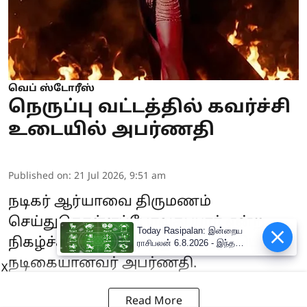
வெப் ஸ்டோரீஸ்
நெருப்பு வட்டத்தில் கவர்ச்சி
உடையில் அபர்ணதி
Published on
:
21 Jul 2026, 9:51 am
நடிகர் ஆர்யாவை திருமணம்
செய்துகொள்ளப்போவது யார் என்ற
Today Rasipalan: இன்றைய
நிகழ்ச்சியில் பங்கேற்று வெற்றி பெற்று
ராசிபலன் 6.8.2026 - இந்த
ராசிக்காரர்களுக்கு கல்யாண
நடிகையானவர் அபர்ணதி.
X
முயற்சி கைகூடும்
Read More