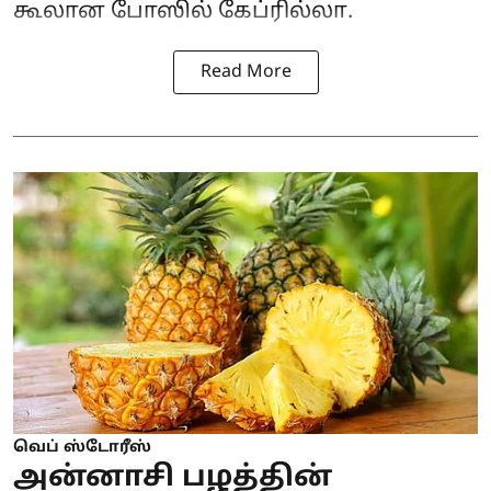
கூலான போஸில் கேப்ரில்லா.
Read More
வெப் ஸ்டோரீஸ்
அன்னாசி பழத்தின்