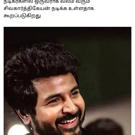
நடிகர்களில் ஒருவராக வலம் வரும்
சிவகார்த்திகேயன் நடிக்க உள்ளதாக
கூறப்படுகிறது