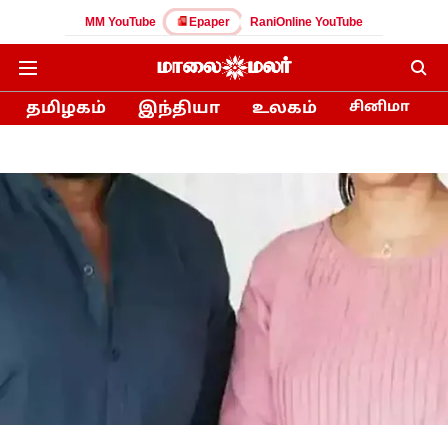
MM YouTube
Epaper
RaniOnline YouTube
தமிழகம்
இந்தியா
உலகம்
சினிமா