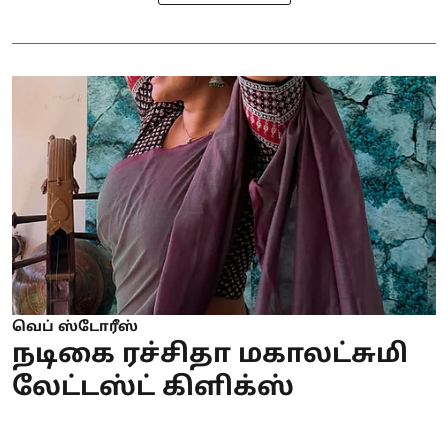
வெப் ஸ்டோரீஸ்
நடிகை ரச்சிதா மகாலட்சுமி
லேட்டஸ்ட் கிளிக்ஸ்