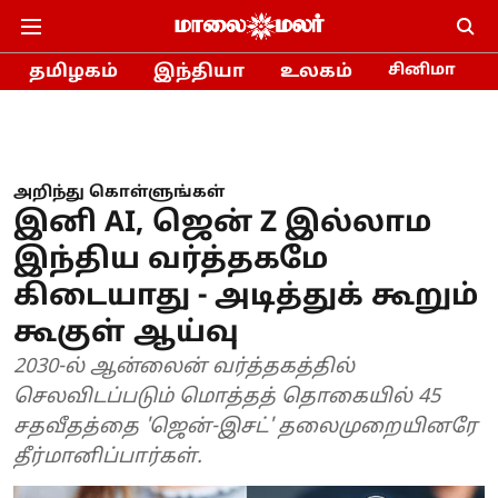
தமிழகம்
இந்தியா
உலகம்
சினிமா
அறிந்து கொள்ளுங்கள்
இனி AI, ஜென் Z இல்லாம
இந்திய வர்த்தகமே
கிடையாது - அடித்துக் கூறும்
கூகுள் ஆய்வு
2030-ல் ஆன்லைன் வர்த்தகத்தில்
செலவிடப்படும் மொத்தத் தொகையில் 45
சதவீதத்தை 'ஜென்-இசட்' தலைமுறையினரே
தீர்மானிப்பார்கள்.