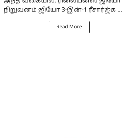
அந்த வகையில், ரிலையன்ஸ் ஜியோ
நிறுவனம் ஜியோ 3-இன்-1 ரீசார்ஜ்க ...
Read More