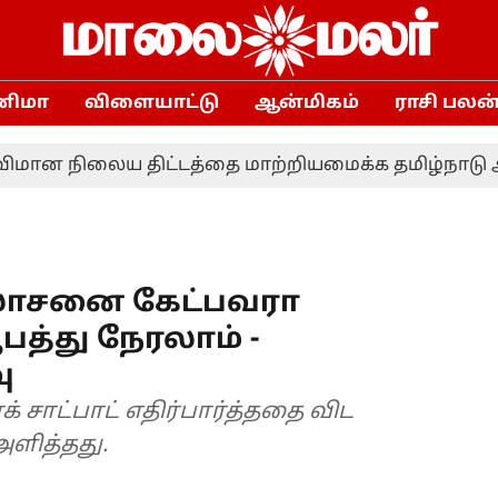
னிமா
விளையாட்டு
ஆன்மிகம்
ராசி பலன
ன நிலைய திட்டத்தை மாற்றியமைக்க தமிழ்நாடு அரசு க
ஆலோசனை கேட்பவரா
பத்து நேரலாம் -
ு
 சாட்பாட் எதிர்பார்த்ததை விட
ளித்தது.