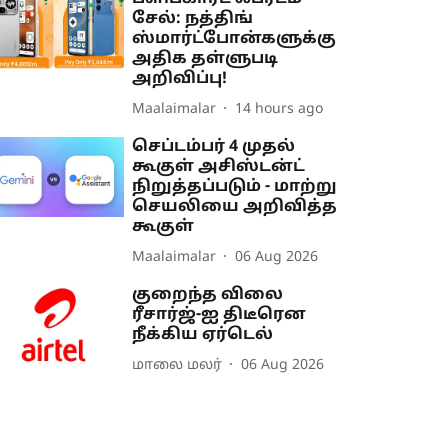
சேல்: நத்திங்
ஸ்மார்ட்போன்களுக்கு
அதிக தள்ளுபடி
அறிவிப்பு!
Maalaimalar
14 hours ago
செப்டம்பர் 4 முதல்
கூகுள் அசிஸ்டன்ட்
நிறுத்தப்படும் - மாற்று
செயலியை அறிவித்த
கூகுள்
Maalaimalar
06 Aug 2026
குறைந்த விலை
ரீசார்ஜ்-ஐ திடீரென
நீக்கிய ஏர்டெல்
மாலை மலர்
06 Aug 2026