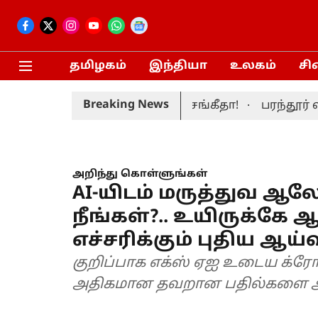
தமிழகம்
இந்தியா
உலகம்
சி
Breaking News
ார் முதலமைச்சர் மனைவி சங்கீதா!
பரந்தூர் விமா
அறிந்து கொள்ளுங்கள்
AI-யிடம் மருத்துவ 
நீங்கள்?.. உயிருக்கே ஆ
எச்சரிக்கும் புதிய ஆய்வ
குறிப்பாக எக்ஸ் ஏஐ உடைய க்ரோக்
அதிகமான தவறான பதில்களை அ