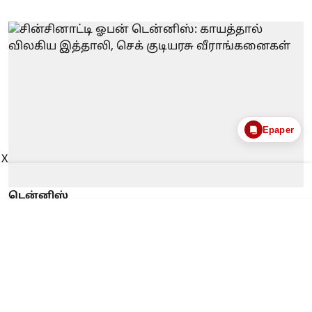
Epaper
X
டென்னிஸ்
சின்சினாட்டி ஓபன்
டென்னிஸ்: காயத்தால்
விலகிய இத்தாலி, செக்
குடியரசு வீராங்கனைகள்