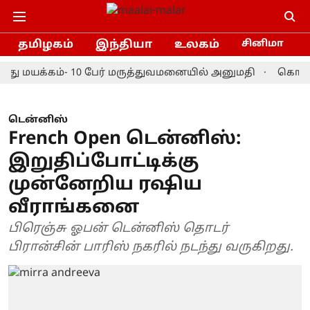
தமிழகம்
இந்தியா
உலகம்
சினிமா
ு மயக்கம்- 10 பேர் மருத்துவமனையில் அனுமதி
கொரியா ம
டென்னிஸ்
French Open டென்னிஸ்:
இறுதிப்போட்டிக்கு
முன்னேறிய ரஷிய
வீராங்கனை
பிரெஞ்சு ஓபன் டென்னிஸ் தொடர்
பிரான்சின் பாரிஸ் நகரில் நடந்து வருகிறது.