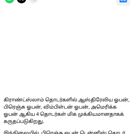
கிராண்ட்ஸ்லாம் தொடர்களில் ஆஸ்திரேலிய ஓபன்,
பிரெஞ்சு ஓபன், விம்பிள்டன் ஓபன், அமெரிக்க
ஓபன் ஆகிய 4 தொடர்கள் மிக முக்கியமானதாகக்
கருதப்படுகிறது.
இந்நிலையில், பிரெஞ்சு ஓபன் டென்னிஸ் தொடர்