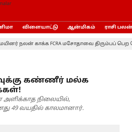
னிமா
விளையாட்டு
ஆன்மிகம்
ராசி பலன
் நலன் காக்க FCRA மசோதாவை திரும்பப் பெற வேண்டு
வுக்கு கண்ணீர் மல்க
்கள்!
் அளிக்காத நிலையில்,
தூக்கத்திலேயே மாரடைப்பால் தனது 49 வயதில் காலமானார்.