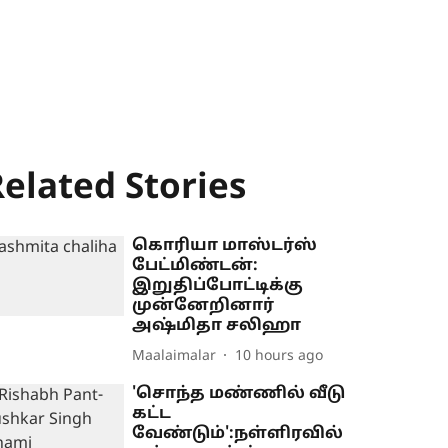
elated Stories
கொரியா மாஸ்டர்ஸ்
பேட்மிண்டன்:
இறுதிப்போட்டிக்கு
முன்னேறினார்
அஷ்மிதா சலிஹா
Maalaimalar
10 hours ago
'சொந்த மண்ணில் வீடு
கட்ட
வேண்டும்':நள்ளிரவில்