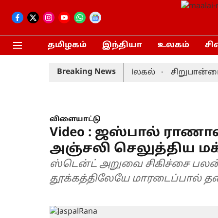
தமிழகம்
இந்தியா
உலகம்
சி
Breaking News
: முன்னணி வீரர் திடீர் விலகல்
சிறுபான்மையினர
விளையாட்டு
Video : ஜஸ்பால் ராணா
அஞ்சலி செலுத்திய மக
ஸ்டென்ட் அறுவை சிகிச்சை பலன