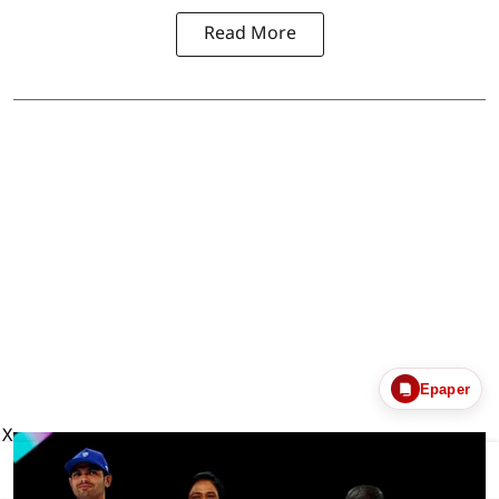
Read More
Epaper
X