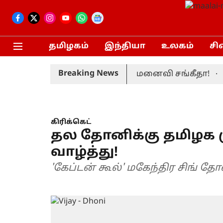
தமிழகம்
இந்தியா
உலகம்
சி
Breaking News
்பப் பெற்றார் முதலமைச்சர் மனைவி சங்கீதா!
பரந
கிரிக்கெட்
தல தோனிக்கு தமிழக ம
வாழ்த்து!
'கேப்டன் கூல்' மகேந்திர சிங் த