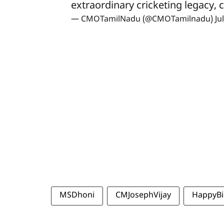
extraordinary cricketing legacy,
— CMOTamilNadu (@CMOTamilnadu)
Ju
MSDhoni
CMJosephVijay
HappyBi