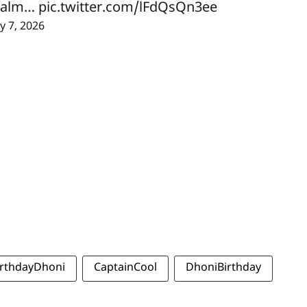
 calm…
pic.twitter.com/lFdQsQn3ee
ly 7, 2026
rthdayDhoni
CaptainCool
DhoniBirthday