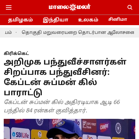
தமிழகம்
இந்தியா
உலகம்
சினிமா
ொகுதி மறுவரையறை தொடர்பான ஆலோசனை: தமிழக எம்.பி.க்
கிரிக்கெட்
அறிமுக பந்துவீச்சாளர்கள்
சிறப்பாக பந்துவீசினர்:
கேப்டன் சுப்மன் கில்
பாராட்டு
கேப்டன் சுப்மன் கில் அதிரடியாக ஆடி 66
பந்தில் 84 ரன்கள் குவித்தார்.