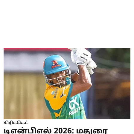
கிரிக்கெட்
டிஎன்பிஎல் 2026: மதுரை