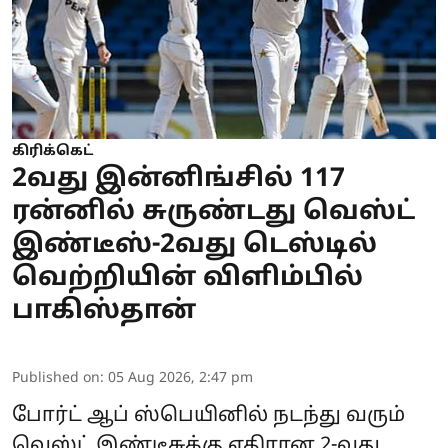
கிரிக்கெட்
2வது இன்னிங்சில் 117
ரன்னில் சுருண்டது வெஸ்ட்
இண்டீஸ்-2வது டெஸ்டில்
வெற்றியின் விளிம்பில்
பாகிஸ்தான்
Published on
:
05 Aug 2026, 2:47 pm
போர்ட் ஆப் ஸ்பெயினில் நடந்து வரும்
வெஸ்ட் இண்டீசுக்கு எதிரான 2-வது