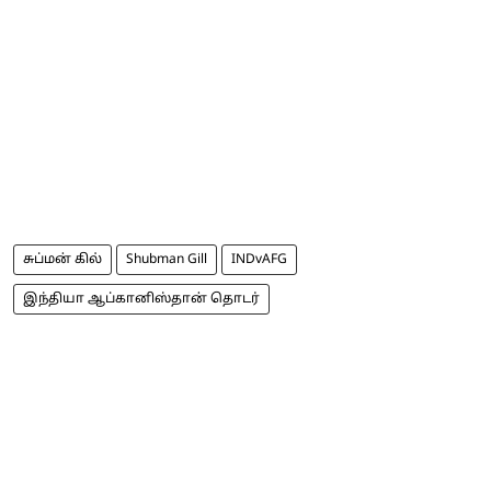
சுப்மன் கில்
Shubman Gill
INDvAFG
இந்தியா ஆப்கானிஸ்தான் தொடர்