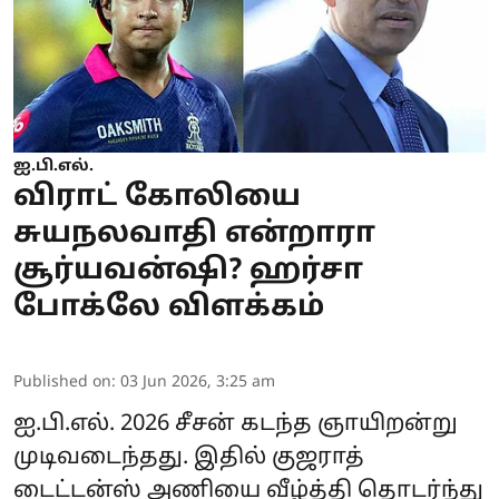
ஐ.பி.எல்.
விராட் கோலியை
சுயநலவாதி என்றாரா
சூர்யவன்ஷி? ஹர்சா
போக்லே விளக்கம்
Published on
:
03 Jun 2026, 3:25 am
ஐ.பி.எல். 2026 சீசன் கடந்த ஞாயிறன்று
முடிவடைந்தது. இதில் குஜராத்
டைட்டன்ஸ் அணியை வீழ்த்தி தொடர்ந்து