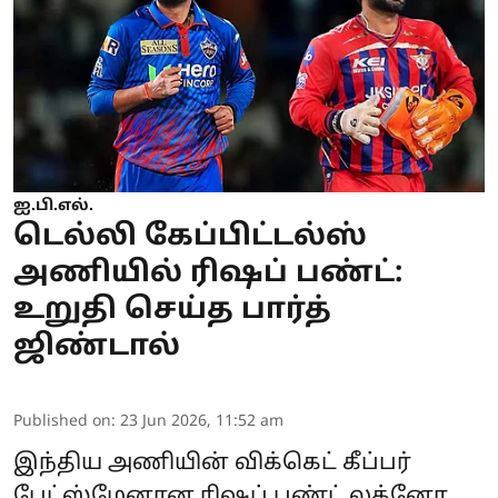
ஐ.பி.எல்.
டெல்லி கேப்பிட்டல்ஸ்
அணியில் ரிஷப் பண்ட்:
உறுதி செய்த பார்த்
ஜிண்டால்
Published on
:
23 Jun 2026, 11:52 am
இந்திய அணியின் விக்கெட் கீப்பர்
பேட்ஸ்மேனான ரிஷப் பண்ட் லக்னோ