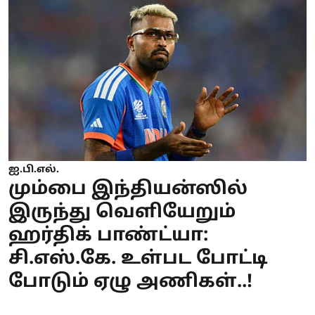
ஐ.பி.எல்.
மும்பை இந்தியன்ஸில்
இருந்து வெளியேறும்
ஹர்திக் பாண்ட்யா:
சி.எஸ்.கே. உள்பட போட்டி
போடும் ஏழு அணிகள்..!