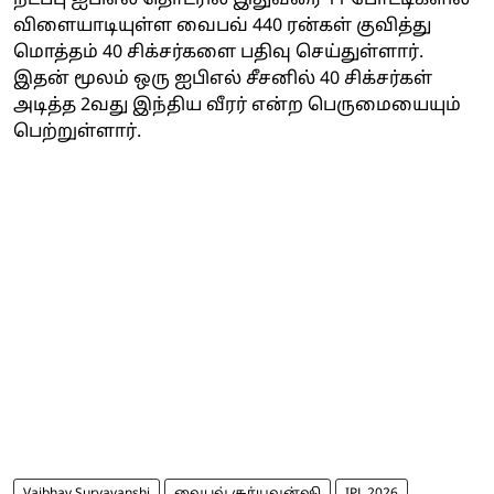
விளையாடியுள்ள வைபவ் 440 ரன்கள் குவித்து
மொத்தம் 40 சிக்சர்களை பதிவு செய்துள்ளார்.
இதன் மூலம் ஒரு ஐபிஎல் சீசனில் 40 சிக்சர்கள்
அடித்த 2வது இந்திய வீரர் என்ற பெருமையையும்
பெற்றுள்ளார்.
Vaibhav Suryavanshi
வைபவ் சூர்யவன்ஷி
IPL 2026