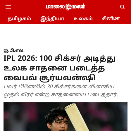
தமிழகம்
இந்தியா
உலகம்
சினிமா
ஐ.பி.எல்.
IPL 2026: 100 சிக்சர் அடித்து
உலக சாதனை படைத்த
வைபவ் சூர்யவன்ஷி
பவர் பிளேவில் 30 சிக்சர்களை விளாசிய
முதல் வீரர் என்ற சாதனையை படைத்தார்.