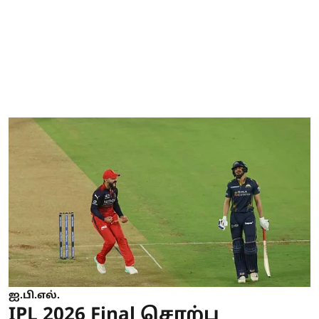
ஐ.பி.எல்.
IPL 2026 Final சொற்ப