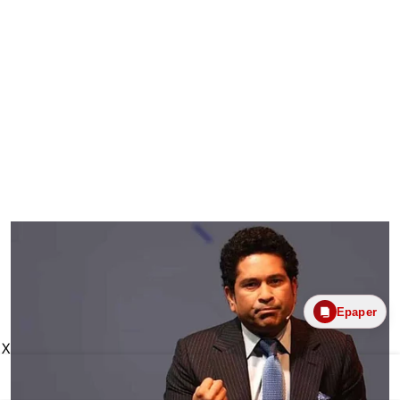
Epaper
X