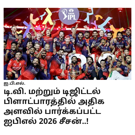
ஐ.பி.எல்.
டி.வி. மற்றும் டிஜிட்டல்
பிளாட்பாரத்தில் அதிக
அளவில் பார்க்கப்பட்ட
ஐபிஎல் 2026 சீசன்..!