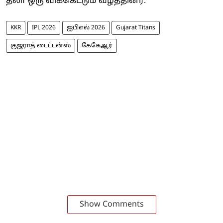
தலா ஒரு விக்கெட்டும் வீழ்த்தினர்.
KKR
IPL 2026
ஐபிஎல் 2026
Gujarat Titans
குஜராத் டைட்டன்ஸ்
கேகேஆர்
Show Comments