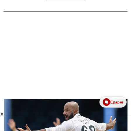
Epaper
X