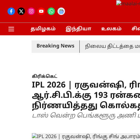
தமிழகம்
இந்தியா
உலகம்
சி
Breaking News
ங்கீதா!
பரந்தூர் விமான நிலைய திட்டத்தை மாற்ற
கிரிக்கெட்
IPL 2026 | ரகுவன்ஷி, ரி
ஆர்.சி.பி.க்கு 193 ர
நிர்ணயித்தது கொல்க
டாஸ் வென்ற பெங்களூரு அணி பந்த