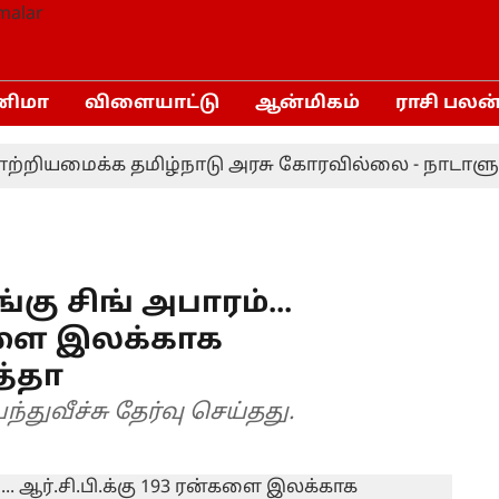
னிமா
விளையாட்டு
ஆன்மிகம்
ராசி பலன
ியமைக்க தமிழ்நாடு அரசு கோரவில்லை - நாடாளுமன்றத்
ங்கு சிங் அபாரம்...
ன்களை இலக்காக
த்தா
ுவீச்சு தேர்வு செய்தது.