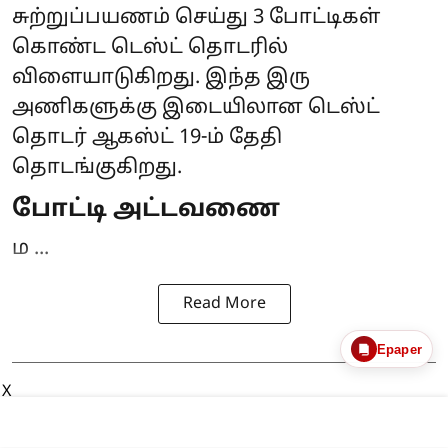
சுற்றுப்பயணம் செய்து 3 போட்டிகள்
கொண்ட டெஸ்ட் தொடரில்
விளையாடுகிறது. இந்த இரு
அணிகளுக்கு இடையிலான டெஸ்ட்
தொடர் ஆகஸ்ட் 19-ம் தேதி
தொடங்குகிறது.
போட்டி அட்டவணை
ம ...
Read More
Epaper
X