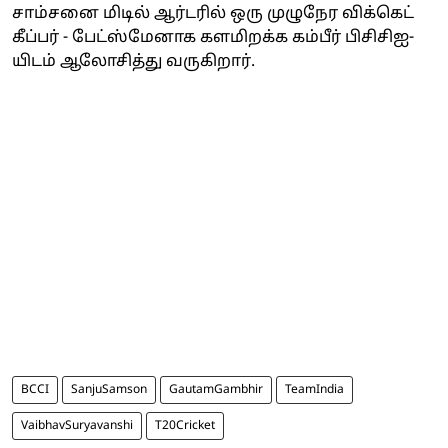
சாம்சனை மிடில் ஆர்டரில் ஒரு முழுநேர விக்கெட்
கீப்பர் - பேட்ஸ்மேனாக களமிறக்க கம்பீர் பிசிசிஐ-
யிடம் ஆலோசித்து வருகிறார்.
BCCI
SanjuSamson
GautamGambhir
TeamIndia
VaibhavSuryavanshi
T20Cricket