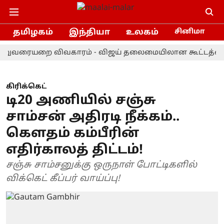
தமிழகம்
இந்தியா
உலகம்
சினிமா
யறை விவகாரம் - விஜய் தலைமையிலான கூட்டத்தை புறக்கண
கிரிக்கெட்
டி20 அணியில் சஞ்சு
சாம்சன் அதிரடி நீக்கம்..
கௌதம் கம்பீரின்
எதிர்காலத் திட்டம்!
சஞ்சு சாம்சனுக்கு ஒருநாள் போட்டிகளில்
விக்கெட் கீப்பர் வாய்ப்பு!