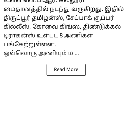
உள்ள என்.பி.ஆர். கல்லூரி
மைதானத்தில் நடந்து வருகிறது. இதில்
திருப்பூர் தமிழன்ஸ்,
சேப்பாக் சூப்பர்
கில்லீஸ்
, கோவை கிங்ஸ், திண்டுக்கல்
டிராகன்ஸ் உள்பட 8 அணிகள்
பங்கேற்றுள்ளன.
ஒவ்வொரு அணியும் ம ...
Read More