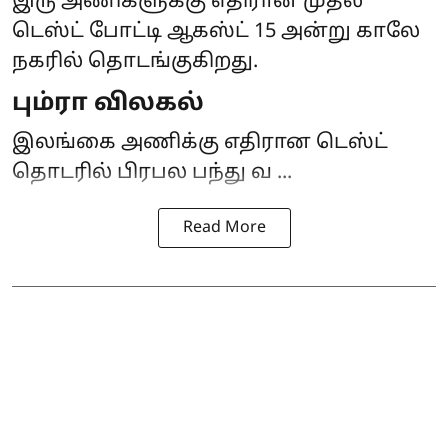
இரு அணிகளுக்கு எதிரான முதல்
டெஸ்ட் போட்டி ஆகஸ்ட் 15 அன்று காலே
நகரில் தொடங்குகிறது.
பும்ரா விலகல்
இலங்கை அணிக்கு எதிரான டெஸ்ட்
தொடரில் பிரபல பந்து வ ...
Read More