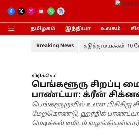
தமிழகம்
இந்தியா
உலகம்
சி
Breaking News
்ச்சியில் காவலர்கள் அடுத்தடுத்து மயக்கம்- 10 பேர
கிரிக்கெட்
பெங்களூரு சிறப்பு மை
பாண்ட்யா: க்ரீன் சிக்னல்
பெங்களூருவில் உள்ள பிசிசிஐ சிற
மேற்கொண்டு, ஹர்திக் பாண்ட்
மெடிக்கல் டீமிடம் வழங்கியுள்ளார்