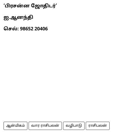
‘பிரசன்ன ஜோதிடர்’
ஐ.ஆனந்தி
செல்: 98652 20406
ஆன்மிகம்
வார ராசிபலன்
வழிபாடு
ராசிபலன்