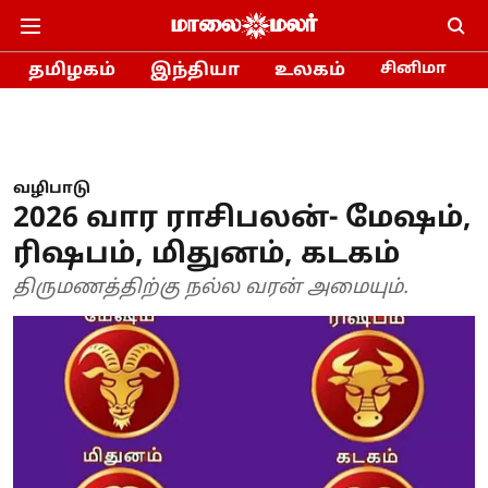
தமிழகம்
இந்தியா
உலகம்
சினிமா
வழிபாடு
2026 வார ராசிபலன்- மேஷம்,
ரிஷபம், மிதுனம், கடகம்
திருமணத்திற்கு நல்ல வரன் அமையும்.