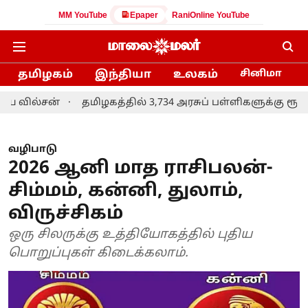
MM YouTube
Epaper
RaniOnline YouTube
தமிழகம்
இந்தியா
உலகம்
சினிமா
்சன்
தமிழகத்தில் 3,734 அரசுப் பள்ளிகளுக்கு ரூ.2,132 கோட
வழிபாடு
2026 ஆனி மாத ராசிபலன்-
சிம்மம், கன்னி, துலாம்,
விருச்சிகம்
ஒரு சிலருக்கு உத்தியோகத்தில் புதிய
பொறுப்புகள் கிடைக்கலாம்.