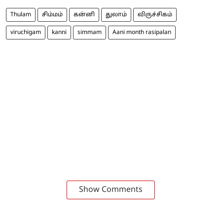
Thulam
சிம்மம்
கன்னி
துலாம்
விருச்சிகம்
viruchigam
kanni
simmam
Aani month rasipalan
Show Comments