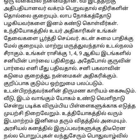
ஒரு வகையில் நன்மைதான். 6ம் இடத்திற்கு
அதிபதியானவர் வக்ரம் பெறுவதால் எதிரிகளின்
தொல்லை குறையும். லாப நோக்கத்தோடு
பழகியவர்களை இனம் கண்டு கொள்வீர்கள்.
உந்தியோகத்தில் உயர் அதிகாரிகள் உங்கள்
தேவைகளை பூர்த்தி செய்வர். கடன் சுமை பாதிக்கு
மேல் குறையும். மாற்று மருத்துவந்தால் உடல்நலம்
சீராகும். உங்கள் ராசிக்கு 1, 4, 9 ஆகிய இடங்களில்
சனியின் பார்வை பதிகிறது. அதேபோல் குருவின்
பார்வை எனி மீது பதிவதால். சனி பகலாவின்
கடுமை குறைத்து, நன்மைகள் அதிகரிக்கும்.
குறிப்பாக குடும்ப ஒற்றுமை பலப்படும்.
உடன்பிறந்தவர்களின் திருமண காரியம் கைகூடும்.
வீடு, இடம் வாங்கும் யோகம் உண்டு வெளிநாடு
சென்று படிக்க விரும்பிய பிள்ளைகளுக்காக எடுத்த
முயற்சி நிறைவேறும். உத்தியோகத்தில் வரும்
இடமாற்றம் இனிமை தரும் விதத்தில் அமையும்.
அரசியல் கனத்தில் இருப்பவர்களுக்கு திடீரென
நல்ல பொறுப்புகள் வந்துசேரும் பொதுவாழ்வில்