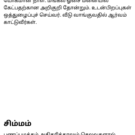
யோகமான நாள். மங்கல ஓசை மனையில்
கேட்பதற்கான அறிகுறி தோன்றும். உடன்பிறப்புகள்
ஒத்துழைப்புச் செய்வர். வீடு வாங்குவதில் ஆர்வம்
காட்டுவீர்கள்.
சிம்மம்
பணப்புழக்கம் அதிகரித்தாலும் செலவுகளால்