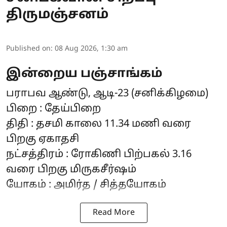
திருமஞ்சனம்
Published on
:
08 Aug 2026, 1:30 am
இன்றைய பஞ்சாங்கம்
பராபவ ஆண்டு, ஆடி-23 (சனிக்கிழமை)
பிறை : தேய்பிறை
திதி : தசமி காலை 11.34 மணி வரை
பிறகு ஏகாதசி
நட்சத்திரம் : ரோகிணி பிற்பகல் 3.16
வரை பிறகு மிருகசீர்ஷம்
யோகம் : அமிர்த / சித்தயோகம்
Read More