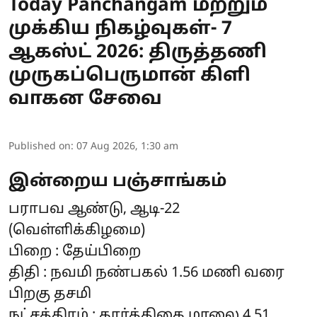
Today Panchangam மற்றும்
முக்கிய நிகழ்வுகள்- 7
ஆகஸ்ட் 2026: திருத்தணி
முருகப்பெருமான் கிளி
வாகன சேவை
Published on
:
07 Aug 2026, 1:30 am
இன்றைய பஞ்சாங்கம்
பராபவ ஆண்டு, ஆடி-22
(வெள்ளிக்கிழமை)
பிறை : தேய்பிறை
திதி : நவமி நண்பகல் 1.56 மணி வரை
பிறகு தசமி
நட்சத்திரம் : கார்த்திகை மாலை 4.51