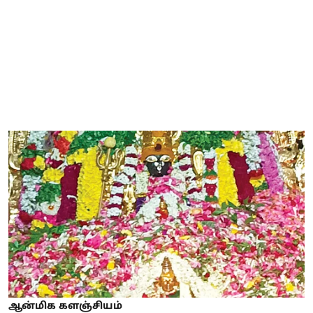
ஆன்மிக களஞ்சியம்