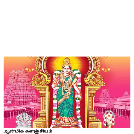
ஆன்மிக களஞ்சியம்