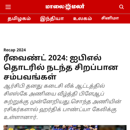
தமிழகம்
இந்தியா
உலகம்
சினிமா
Recap 2024
ரீவைண்ட் 2024: ஐபிஎல்
தொடரில் நடந்த சிறப்பான
சம்பவங்கள்
ஆர்சிபி தனது கடைசி லீக் ஆட்டத்தில்
சிஎஸ்கே அணியை வீழ்த்தி பிளேஆப்
சுற்றுக்கு முன்னேறியது.சொந்த அணியின்
ரசிகர்களால் ஹர்திக் பாண்ட்யா கேலிக்கு
உள்ளானார்.