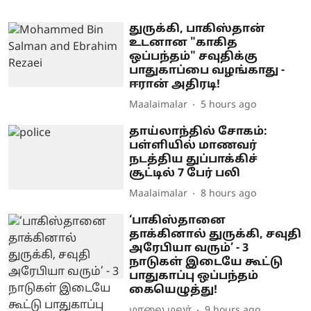
துருக்கி, பாகிஸ்தான்
உடனான "காகித
ஒப்பந்தம்" சவுதிக்கு
பாதுகாப்பை வழங்காது -
ஈரான் அதிரடி!
Maalaimalar
5 hours ago
தாய்லாந்தில் சோகம்:
பள்ளியில் மாணவர்
நடத்திய துப்பாக்கிச்
சூட்டில் 7 பேர் பலி
Maalaimalar
8 hours ago
‘பாகிஸ்தானை
தாக்கினால் துருக்கி, சவுதி
அரேபியா வரும்’ - 3
நாடுகள் இடையே கூட்டு
பாதுகாப்பு ஒப்பந்தம்
கையெழுத்து!
மாலை மலர்
9 hours ago