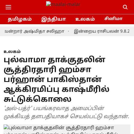
தமிழகம்
இந்தியா
உலகம்
சினிமா
ன்றார் அஷ்மிதா சலிஹா
இன்றைய ராசிபலன் 9.8.2026: இவர்
உலகம்
புல்வாமா தாக்குதலின்
சூத்திரதாரி ஹம்சா
பர்ஹான் பாகிஸ்தான்
ஆக்கிரமிப்பு காஷ்மீரில்
சுட்டுக்கொலை
'அல்-பத்ர்' பயங்கரவாத அமைப்பின்
முக்கியத் தளபதியாகச் செயல்பட்டு வந்தான்.