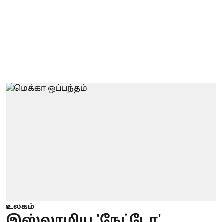
உலகம்
இஸ்லாமிய 'நேட்டோ'..