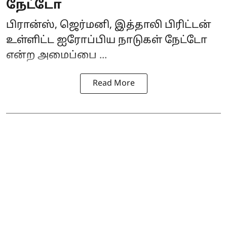
நேட்டோ
பிரான்ஸ், ஜெர்மனி, இத்தாலி பிரிட்டன்
உள்ளிட்ட ஐரோப்பிய நாடுகள் நேட்டோ
என்ற அமைப்பை ...
Read More