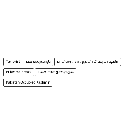
Terrorist
பயங்கரவாதி
பாகிஸ்தான் ஆக்கிரமிப்பு காஷ்மீர்
Pulwama attack
புல்வாமா தாக்குதல்
Pakistan Occupied Kashmir