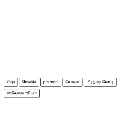
Yoga
Slovakia
pm modi
யோகா
பிரதமர் மோடி
ஸ்லோவாகியா