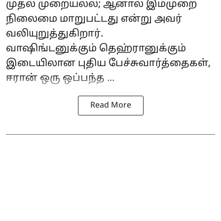
முதல் முறையல்ல; ஆனால் இம்முறை
நிலைமை மாறுபட்டது என்று அவர்
வலியுறுத்துகிறார்.
வாஷிங்டனுக்கும் தெஹ்ரானுக்கும்
இடையிலான புதிய பேச்சுவார்த்தைகள்,
ஈரான்
ஒரு ஒப்பந்த ...
Read More