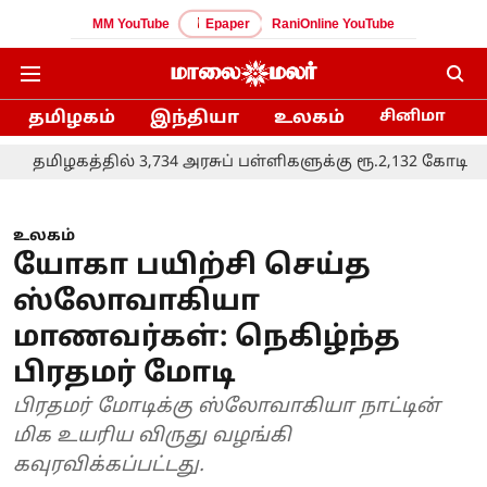
MM YouTube
Epaper
RaniOnline YouTube
தமிழகம்
இந்தியா
உலகம்
சினிமா
த்தில் 3,734 அரசுப் பள்ளிகளுக்கு ரூ.2,132 கோடி நிதி ஒதுக்க
உலகம்
யோகா பயிற்சி செய்த
ஸ்லோவாகியா
மாணவர்கள்: நெகிழ்ந்த
பிரதமர் மோடி
பிரதமர் மோடிக்கு ஸ்லோவாகியா நாட்டின்
மிக உயரிய விருது வழங்கி
கவுரவிக்கப்பட்டது.