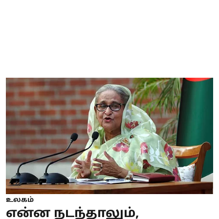
உலகம்
என்ன நடந்தாலும்,