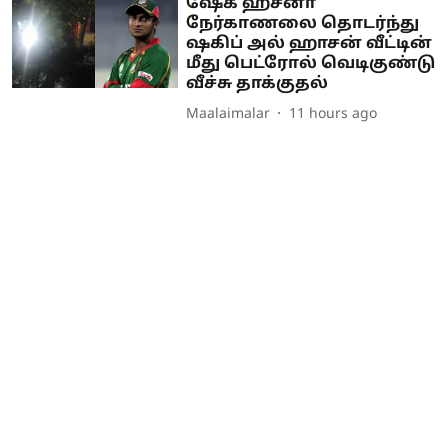
ஷேக் ஹசீனா
நேர்காணலை தொடர்ந்து
ஷகிப் அல் ஹாசன் வீட்டின்
மீது பெட்ரோல் வெடிகுண்டு
வீச்சு தாக்குதல்
Maalaimalar
11 hours ago