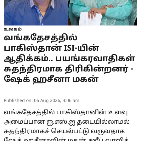
உலகம்
வங்கதேசத்தில்
பாகிஸ்தான் ISI-யின்
ஆதிக்கம்.. பயங்கரவாதிகள்
சுதந்திரமாக திரிகின்றனர் -
ஷேக் ஹசீனா மகன்
Published on
:
06 Aug 2026, 3:06 am
வங்கதேசத்தில் பாகிஸ்தானின் உளவு
அமைப்பான ஐ.எஸ்.ஐ தடையில்லாமல்
சுதந்திரமாகச் செயல்பட்டு வருவதாக
ஷேக் ஹசீனாவின் மகன் சஜீப் வாஜித்