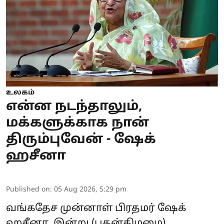
உலகம்
என்ன நடந்தாலும்,
மக்களுக்காக நான்
திரும்புவேன் - ஷேக்
ஹசீனா
Published on
:
05 Aug 2026, 5:29 pm
வங்கதேச முன்னாள் பிரதமர்
ஷேக்
ஹசீனா
, இன்று (புதன்கிழமை)