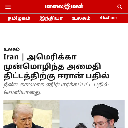
தமிழகம்
இந்தியா
உலகம்
சினிமா
உலகம்
Iran | அமெரிக்கா
முன்மொழிந்த அமைதி
திட்டத்திற்கு ஈரான் பதில்
நீண்டகாலமாக எதிர்பார்க்கப்பட்ட பதில்
வெளியானது.