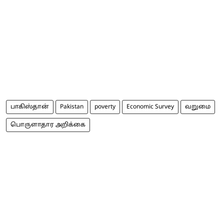
பாகிஸ்தான்
Pakistan
poverty
Economic Survey
வறுமை
பொருளாதார அறிக்கை