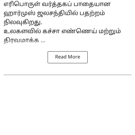
எரிபொருள் வர்த்தகப் பாதையான
ஹார்முஸ் ஜலசந்தி
யில் பதற்றம்
நிலவுகிறது.
உலகளவில் கச்சா எண்ணெய் மற்றும்
திரவமாக்க ...
Read More