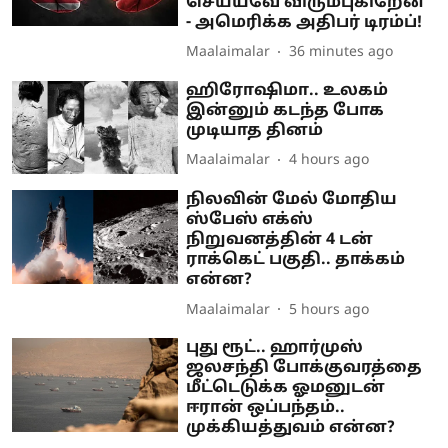
செய்யவே விரும்புகிறேன்"
- அமெரிக்க அதிபர் டிரம்ப்!
Maalaimalar
36 minutes ago
ஹிரோஷிமா.. உலகம்
இன்னும் கடந்த போக
முடியாத தினம்
Maalaimalar
4 hours ago
நிலவின் மேல் மோதிய
ஸ்பேஸ் எக்ஸ்
நிறுவனத்தின் 4 டன்
ராக்கெட் பகுதி.. தாக்கம்
என்ன?
Maalaimalar
5 hours ago
புது ரூட்.. ஹார்முஸ்
ஜலசந்தி போக்குவரத்தை
மீட்டெடுக்க ஓமனுடன்
ஈரான் ஒப்பந்தம்..
முக்கியத்துவம் என்ன?