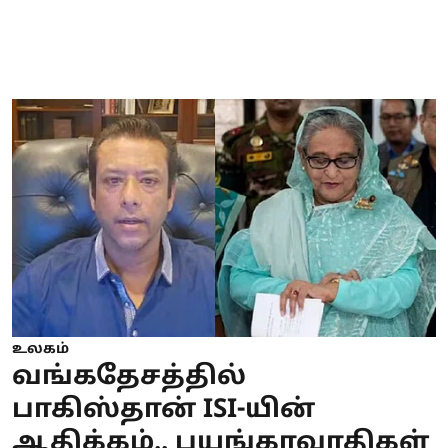
உலகம்
வங்கதேசத்தில்
பாகிஸ்தான் ISI-யின்
ஆதிக்கம்.. பயங்கரவாதிகள்