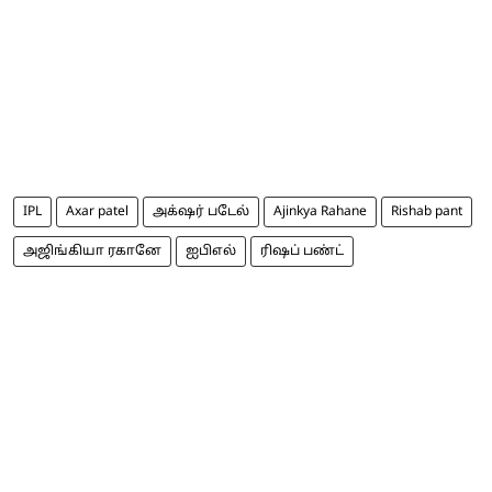
IPL
Axar patel
அக்‌ஷர் படேல்
Ajinkya Rahane
Rishab pant
அஜிங்கியா ரகானே
ஐபிஎல்
ரிஷப் பண்ட்