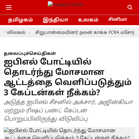
தமிழகம்
இந்தியா
உலகம்
சினிமா
ிலகல்
சிறுபான்மையினர் நலன் காக்க FCRA மசோதாவை திரு
தலைப்புச்செய்திகள்
ஐபிஎல் போட்டியில்
தொடர்ந்து மோசமான
ஆட்டத்தை வெளிப்படுத்தும்
3 கேப்டன்கள் நீக்கம்?
அடுத்த ஐபிஎல் சீசனில் அக்‌சார், அஜின்கியா
மற்றும் ரிஷப் பண்ட் கேப்டன்
பொறுப்பிலிருந்து விடுவிப்பு