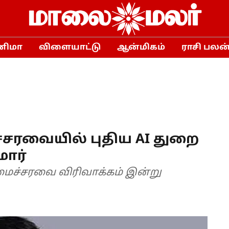
னிமா
விளையாட்டு
ஆன்மிகம்
ராசி பலன
்சரவையில் புதிய AI துறை
மார்
ைச்சரவை விரிவாக்கம் இன்று